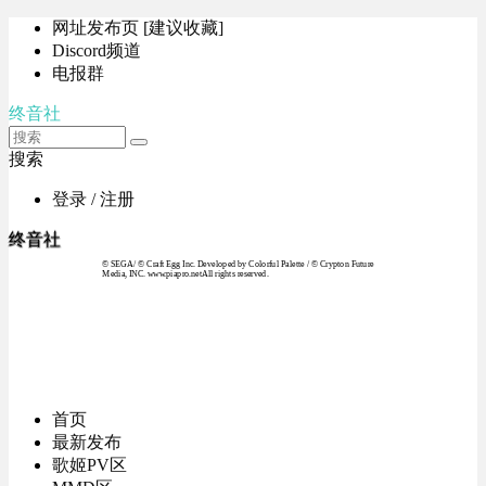
网址发布页 [建议收藏]
Discord频道
电报群
终音社
搜索
登录 / 注册
终音社
© SEGA / © Craft Egg Inc. Developed by Colorful Palette / © Crypton Future
Media, INC. www.piapro.netAll rights reserved.
首页
最新发布
歌姬PV区