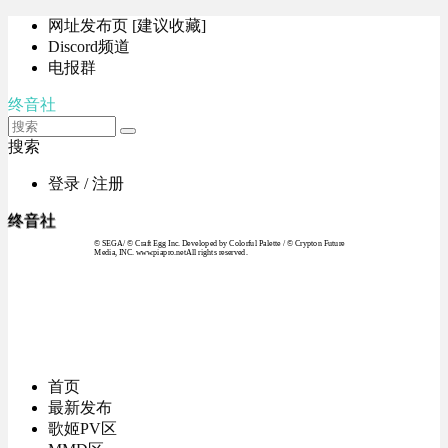
网址发布页 [建议收藏]
Discord频道
电报群
终音社
搜索
登录 / 注册
终音社
© SEGA / © Craft Egg Inc. Developed by Colorful Palette / © Crypton Future
Media, INC. www.piapro.netAll rights reserved.
首页
最新发布
歌姬PV区