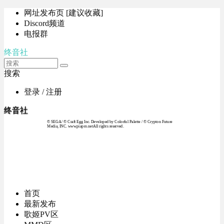
网址发布页 [建议收藏]
Discord频道
电报群
终音社
搜索
登录 / 注册
终音社
© SEGA / © Craft Egg Inc. Developed by Colorful Palette / © Crypton Future
Media, INC. www.piapro.netAll rights reserved.
首页
最新发布
歌姬PV区