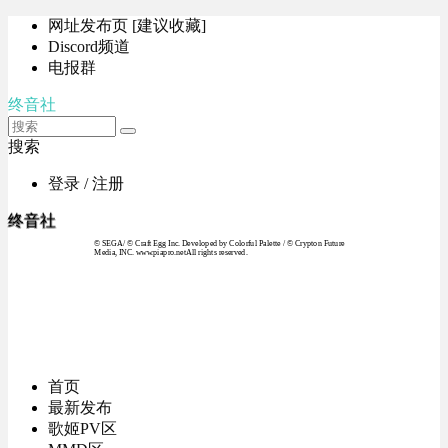
网址发布页 [建议收藏]
Discord频道
电报群
终音社
搜索
登录 / 注册
终音社
© SEGA / © Craft Egg Inc. Developed by Colorful Palette / © Crypton Future
Media, INC. www.piapro.netAll rights reserved.
首页
最新发布
歌姬PV区