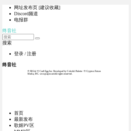
网址发布页 [建议收藏]
Discord频道
电报群
终音社
搜索
登录 / 注册
终音社
© SEGA / © Craft Egg Inc. Developed by Colorful Palette / © Crypton Future
Media, INC. www.piapro.netAll rights reserved.
首页
最新发布
歌姬PV区