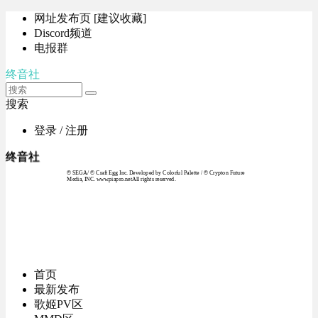
网址发布页 [建议收藏]
Discord频道
电报群
终音社
搜索
登录 / 注册
终音社
© SEGA / © Craft Egg Inc. Developed by Colorful Palette / © Crypton Future
Media, INC. www.piapro.netAll rights reserved.
首页
最新发布
歌姬PV区