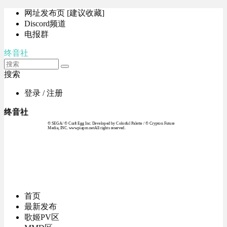
网址发布页 [建议收藏]
Discord频道
电报群
终音社
搜索
登录 / 注册
终音社
© SEGA / © Craft Egg Inc. Developed by Colorful Palette / © Crypton Future
Media, INC. www.piapro.netAll rights reserved.
首页
最新发布
歌姬PV区