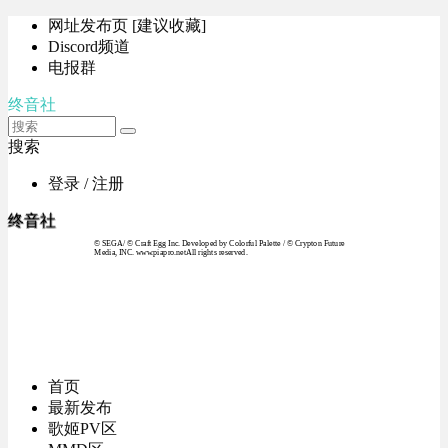
网址发布页 [建议收藏]
Discord频道
电报群
终音社
搜索
登录 / 注册
终音社
© SEGA / © Craft Egg Inc. Developed by Colorful Palette / © Crypton Future
Media, INC. www.piapro.netAll rights reserved.
首页
最新发布
歌姬PV区