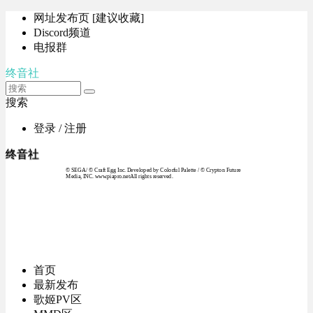
网址发布页 [建议收藏]
Discord频道
电报群
终音社
搜索
登录 / 注册
终音社
© SEGA / © Craft Egg Inc. Developed by Colorful Palette / © Crypton Future
Media, INC. www.piapro.netAll rights reserved.
首页
最新发布
歌姬PV区