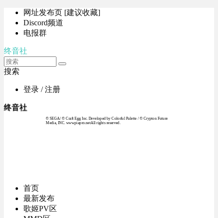
网址发布页 [建议收藏]
Discord频道
电报群
终音社
搜索
登录 / 注册
终音社
© SEGA / © Craft Egg Inc. Developed by Colorful Palette / © Crypton Future
Media, INC. www.piapro.netAll rights reserved.
首页
最新发布
歌姬PV区