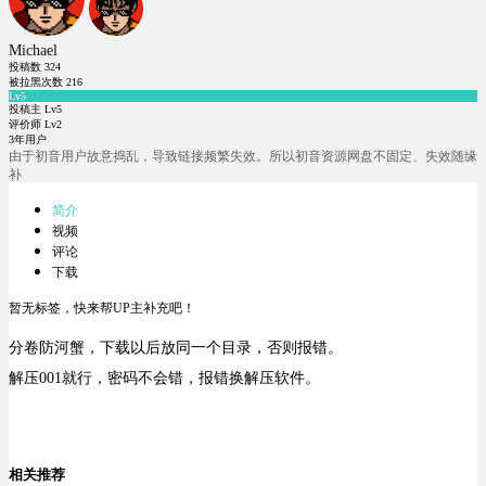
Michael
投稿数
324
被拉黑次数
216
Lv5
投稿主 Lv5
评价师 Lv2
3年用户
由于初音用户故意捣乱，导致链接频繁失效。所以初音资源网盘不固定、失效随缘
补
简介
视频
评论
下载
暂无标签，快来帮UP主补充吧！
分卷防河蟹，下载以后放同一个目录，否则报错。
解压001就行，密码不会错，报错换解压软件。
相关推荐