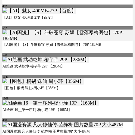
452
【AI】魅女-400MB-27P【百度】
542
【AI国漫】【S】斗破苍穹-苏媚【雪落寒梅图包】-70P-182MB
528
AI绘画 武动乾坤-穆芊芊 29P 【286M】
1343
【图包】桐锅 诛仙-周小环【356M】
1308
AI绘画 16__第一序列-杨小瑾 19P 【168M】
480
AI国漫资源 凡人修仙传-范静梅 图片数量70P 大小487M