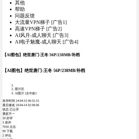
其他
帮助
问题反馈
大流量VPN梯子 [广告1]
高速VPN梯子 [广告2]
AI风月-成人聊天 [广告3]
AI电子魅魔-成人聊天 [广告4]
【AI图包】绝世唐门-王冬 56P/238MB/补档
【AI图包】绝世唐门-王冬 56P/238MB/补档
图片区
AI图片 [全年龄]
发布时间 24-04-13 00:55:15
最后修改 24-04-14 02:08:06
状态 已公开
褒贬不一
20 好评
3 差评
7018 点击
99 下载
2 评论