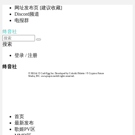
网址发布页 [建议收藏]
Discord频道
电报群
终音社
搜索
登录 / 注册
终音社
© SEGA / © Craft Egg Inc. Developed by Colorful Palette / © Crypton Future
Media, INC. www.piapro.netAll rights reserved.
首页
最新发布
歌姬PV区