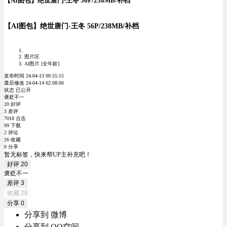
【AI图包】绝世唐门-王冬 56P/238MB/补档
【AI图包】绝世唐门-王冬 56P/238MB/补档
图片区
AI图片 [全年龄]
发布时间 24-04-13 00:55:15
最后修改 24-04-14 02:08:06
状态 已公开
褒贬不一
20 好评
3 差评
7018 点击
99 下载
2 评论
26 收藏
0 分享
暂无标签，快来帮UP主补充吧！
好评
20
褒贬不一
差评
3
收藏
26
分享
0
分享到 微博
分享到 QQ空间