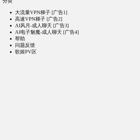
分类
大流量VPN梯子 [广告1]
高速VPN梯子 [广告2]
AI风月-成人聊天 [广告3]
AI电子魅魔-成人聊天 [广告4]
帮助
问题反馈
歌姬PV区
MMD区
演唱会
初音未来演唱会
其他演出
音乐-音频区
虚拟歌手音乐
普通歌手音乐
有声小说-广播剧
同人音声-ASMR [全年龄]
其他音频资源
动漫区
日本动画
国产动画