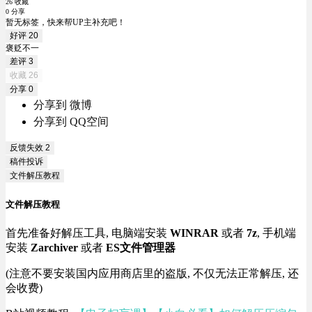
26 收藏
0 分享
暂无标签，快来帮UP主补充吧！
好评
20
褒贬不一
差评
3
收藏
26
分享
0
分享到 微博
分享到 QQ空间
反馈失效
2
稿件投诉
文件解压教程
文件解压教程
首先准备好解压工具, 电脑端安装
WINRAR
或者
7z
, 手机端
安装
Zarchiver
或者
ES文件管理器
(注意不要安装国内应用商店里的盗版, 不仅无法正常解压, 还
会收费)