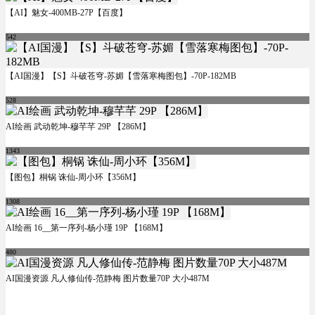
【AI】魅女-400MB-27P【百度】
542
【AI国漫】【S】斗破苍穹-苏媚【雪落寒梅图包】-70P-182MB
528
AI绘画 武动乾坤-穆芊芊 29P 【286M】
1343
【图包】桐锅 诛仙-周小环【356M】
1308
AI绘画 16__第一序列-杨小瑾 19P 【168M】
480
AI国漫资源 凡人修仙传-范静梅 图片数量70P 大小487M