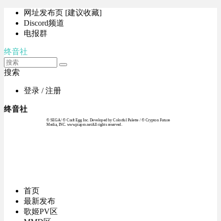
网址发布页 [建议收藏]
Discord频道
电报群
终音社
搜索
登录 / 注册
终音社
© SEGA / © Craft Egg Inc. Developed by Colorful Palette / © Crypton Future
Media, INC. www.piapro.netAll rights reserved.
首页
最新发布
歌姬PV区