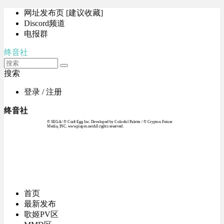
网址发布页 [建议收藏]
Discord频道
电报群
终音社
搜索
登录 / 注册
终音社
© SEGA / © Craft Egg Inc. Developed by Colorful Palette / © Crypton Future
Media, INC. www.piapro.netAll rights reserved.
首页
最新发布
歌姬PV区