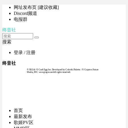
网址发布页 [建议收藏]
Discord频道
电报群
终音社
搜索
登录 / 注册
终音社
© SEGA / © Craft Egg Inc. Developed by Colorful Palette / © Crypton Future
Media, INC. www.piapro.netAll rights reserved.
首页
最新发布
歌姬PV区