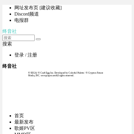
网址发布页 [建议收藏]
Discord频道
电报群
终音社
搜索
登录 / 注册
终音社
© SEGA / © Craft Egg Inc. Developed by Colorful Palette / © Crypton Future
Media, INC. www.piapro.netAll rights reserved.
首页
最新发布
歌姬PV区