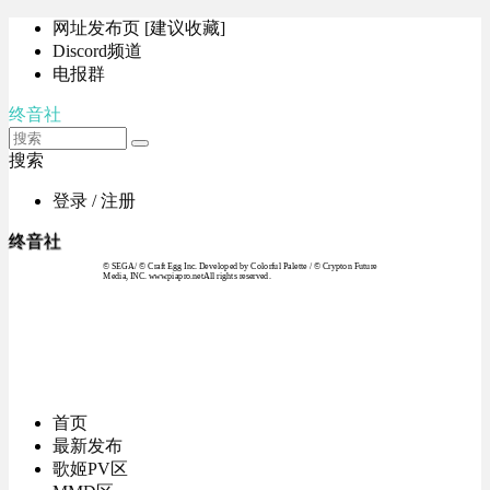
网址发布页 [建议收藏]
Discord频道
电报群
终音社
搜索
登录 / 注册
终音社
© SEGA / © Craft Egg Inc. Developed by Colorful Palette / © Crypton Future
Media, INC. www.piapro.netAll rights reserved.
首页
最新发布
歌姬PV区