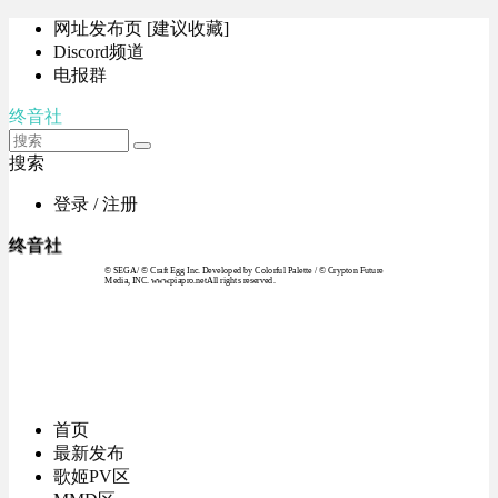
网址发布页 [建议收藏]
Discord频道
电报群
终音社
搜索
登录 / 注册
终音社
© SEGA / © Craft Egg Inc. Developed by Colorful Palette / © Crypton Future
Media, INC. www.piapro.netAll rights reserved.
首页
最新发布
歌姬PV区