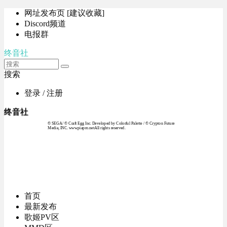
网址发布页 [建议收藏]
Discord频道
电报群
终音社
搜索
登录 / 注册
终音社
© SEGA / © Craft Egg Inc. Developed by Colorful Palette / © Crypton Future
Media, INC. www.piapro.netAll rights reserved.
首页
最新发布
歌姬PV区