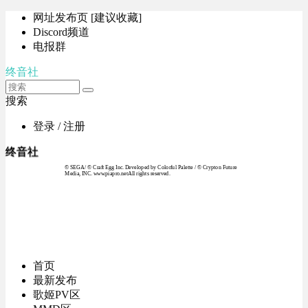
网址发布页 [建议收藏]
Discord频道
电报群
终音社
搜索
登录 / 注册
终音社
© SEGA / © Craft Egg Inc. Developed by Colorful Palette / © Crypton Future
Media, INC. www.piapro.netAll rights reserved.
首页
最新发布
歌姬PV区