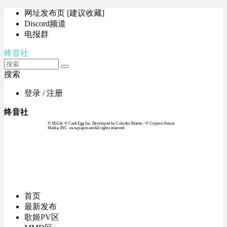
网址发布页 [建议收藏]
Discord频道
电报群
终音社
搜索
登录 / 注册
终音社
© SEGA / © Craft Egg Inc. Developed by Colorful Palette / © Crypton Future
Media, INC. www.piapro.netAll rights reserved.
首页
最新发布
歌姬PV区